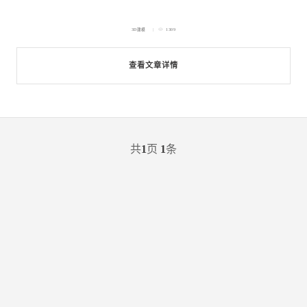
3D建模
1309
查看文章详情
共
1
页
1
条