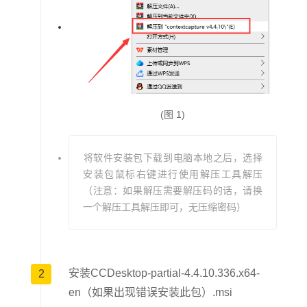
据库接口，以确保与您选择的GIS解决方案的可操作性。
8.生成3DCAD模型:使用一系列创新的多分辨率网格生成
3D模型，如STL、OBJ或FBX)、点云格式和
Bentleyopen3SM或3MX，以确保您的模型能够访问您的
建模环境。
(图 1)
9.来自多个来源的数据与现实网格集成：通过添加到网格
的特定部分，使用地理空间信息和其他附加数据来丰富现
将软件安装包下载到电脑本地之后，选择
实网格，从而提供基于相关数据搜索和可视化网格区域的
安装包鼠标右键进行使用解压工具解压
能力。
（注意：如果解压需要解压码的话，请换
一个解压工具解压即可，无压缩密码）
10.整合定位数据：地理准确模型采用地面控制点或GPS标
签。这使您能够准确地测量项目的地理坐标、距离、区域
和体积。
安装CCDesktop-partial-4.4.10.336.x64-
2
11.测量和分析模型数据:通过直接在3D检查界面中准确测
en（如果出现错误安装此包）.msi
量距离、体积和表面积，节省获得准确答案的时间。