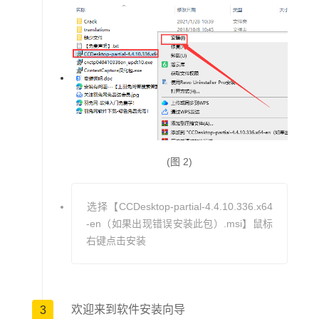
12.从现实建模数据中模拟几何：从真实网格和点云中提取
断裂线，绘制线、曲面、平面、圆柱形和圆柱形中心线。
有效地切割和切割点云和现实网格，以简化矢量提取。
13.实施自动航空三角测量和三维重建：通过自动识别每张
照片的相对位置和方向，完全校准所有图像。采用自动3D
重建、纹理映射、关系和重建约束，以确保高度准确的模
型。
(图 2)
14.发布和查看Web就绪模型:生成任何大小的模型，优化
选择【CCDesktop-partial-4.4.10.336.x64
Web发布，可以使用免费插件Web查看器查看。这使得可
-en（如果出现错误安装此包）.msi】鼠标
以在Web上立即共享和可视化3D模型。
右键点击安装
15.可视化、操作和编辑现实建模数据：使用数十亿点可视
化和编辑点云，更改其分类、颜色、删除或编辑点。操作
数亿个三角形的真实网格和可伸缩地形模型。以多种格式
欢迎来到软件安装向导
3
导入、修改和导出网格。