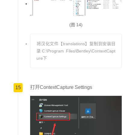
(图 14)
将汉化文件【translations】复制到安装目
录C:\Program Files\Bentley\ContextCapt
ure下
打开ContextCapture Settings
15