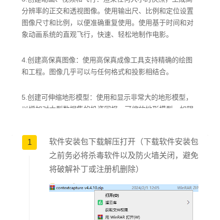
分辨率的正交和透视图像。使用输出尺、比例和定位设置
图像尺寸和比例，以便准确重复使用。使用基于时间和对
象动画系统的直观飞行，快速、轻松地制作电影。
4.创建高保真图像：使用高保真成像工具支持精确的绘图
和工程。图像几乎可以与任何格式和投影相结合。
5.创建可伸缩地形模型：使用和显示非常大的地形模型，
以增加对大型数据集的投资回报。可缩放地形模型，如阴
影光滑着色、纵横角、高度、坡度、轮廓等。将地形模型
与源数据（如DGN文件、点云数据等）同步。
软件安装包下载解压打开（下载软件安装包
1
之前务必将杀毒软件以及防火墙关闭，避免
6.采用并行计算能力：通过在单个项目上并行运行两个
将破解补丁或注册机删除）
ContextCapture实例，可显著缩短处理时间。
7.生成2D和3DGIS模型：使用全方位的地理空间数据类型
（包括真实的正射图像、点云、光栅数字标高模型和
ESRI3S格式）生成准确的地理参考3D模型。包括SRS数