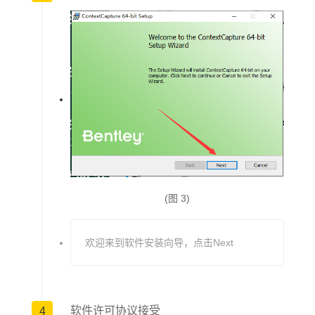
PS：本站为大家带来的是contextcapture v
4.4.10【附破解补丁+安装教程】完美破解版
免费下载，欢迎大家前来下载安装使用~
此软件“仅限学习交流,不能用于商业用途”如用于商业用途,请到官方
购买正版软件,追究法律责任与“本网站”无关！
(图 3)
欢迎来到软件安装向导，点击Next
软件许可协议接受
4