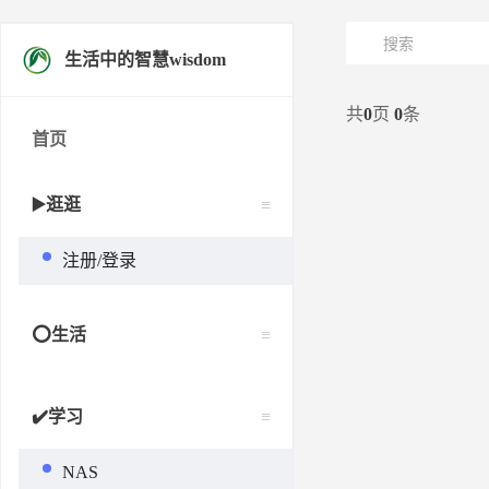
生活中的智慧wisdom
共
0
页
0
条
首页
▶️逛逛
注册/登录
⭕生活
✔️学习
NAS