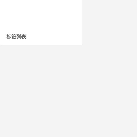
标签列表
在VMware WorkStation上安装飞牛
OS
contextcapture v4.4.10 安装教程
硬盘
热点
群晖
监理工程师
语录
打印机
芯片
AI
懒马
金属
树木
孔雀
改革
企业
科技
最新文章